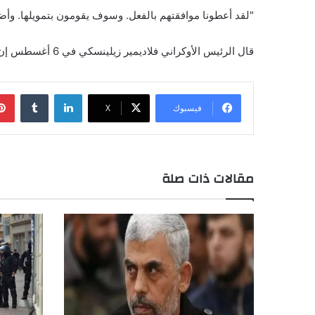
"لقد أعطونا موافقتهم بالفعل. وسوف يقومون بتمويلها. وأضا
قال الرئيس الأوكراني فلاديمير زيلينسكي في 6 أغسطس إن بلاده خصصت تمويلًا إضافيًا لبرنامجها الصاروخي.
لينكدإن
فيسبوك
X
مقالات ذات صلة