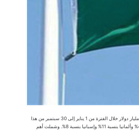
قالت وزارة الاقتصاد المكسيكية في بيان يوم الأحد إن المكسيك سجلت 209 مشروعات استثمارية أجنبية جديدة في البلاد بقيمة 64.7 مليار دولار خلال الفترة من 1 يناير إلى 30 سبتمبر من هذا
العام. ونقلت وكالة بلومبرج للأنباء يوم الأحد عن البيان قوله إن أهم الاستثمارات التي أعلنتها الدولة شملت الولايات المتحدة بنسبة 46% وألمانيا بنسبة 11% وإسبانيا بنسبة 8%. وشملت أهم