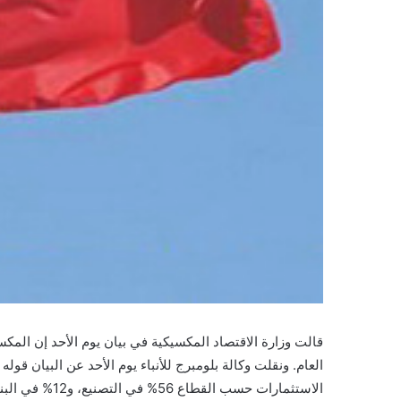
الاستثمارات حسب القطاع 56% في التصنيع، و12% في البناء، و11% في التجارة.