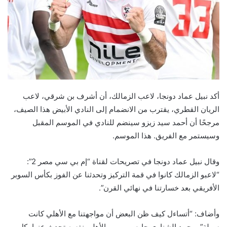
أكد نبيل عماد دونجا، لاعب الزمالك، أن أشرف بن شرقي، لاعب
الريان القطري، يقترب من الانضمام إلى النادي الأبيض هذا الصيف،
مرجحًا أن أحمد سيد زيزو سينضم للنادي في الموسم المقبل
وسيستمر مع الفريق. هذا الموسم.
وقال نبيل عماد دونجا في تصريحات لقناة “إم بي سي مصر 2”:
“لاعبو الزمالك كانوا في قمة التركيز وتحدثنا عن الفوز بكأس السوبر
الأفريقي بعد خسارتنا في نهائي القرن”.
وأضاف: “أتساءل كيف ظن البعض أن مواجهتنا مع الأهلي كانت
سهلة”. محمد الشناوي حارس مرمى الأهلي نفسه تحدث عنها بكل