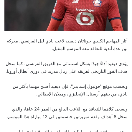
أثار المهاجم الكندي جوناثان ديفيد، لاعب نادي ليل الفرنسي، معركة
بين عدة أندية للتعاقد معه الموسم المقبل.
يؤدي ديفيد أداءً جيدًا بشكل استثنائي مع الفريق الفرنسي، كما سجل
هدف الفوز التاريخي لفريقه على ريال مدريد في دوري أبطال أوروبا.
وبحسب موقع "فوتبول إنسايدر"، فإن ديفيد أصبح مهتما بأكثر من
نادي، من بينهم آرسنال الإنجليزي، وميلان الإيطالي.
ويسعى كلاهما للتعاقد مع اللاعب البالغ من العمر 24 عامًا، والذي
سجل 8 أهداف وقدم تمريرتين حاسمتين في 12 مباراة هذا الموسم.
وبحسب موقع ترانسفير ماركت، فإن القيمة السوقية لنجم ليل