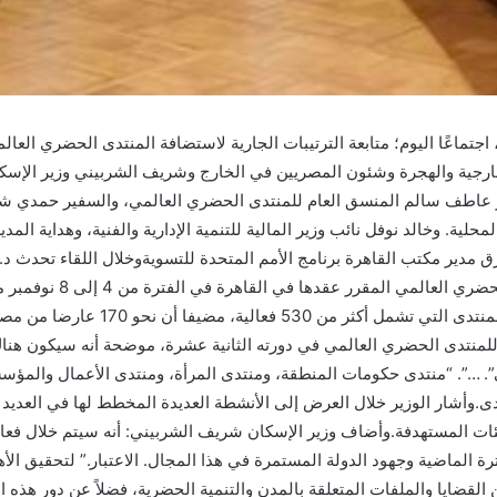
ماعًا اليوم؛ متابعة الترتيبات الجارية لاستضافة المنتدى الحضري العال
لخارجية والهجرة وشئون المصريين في الخارج وشريف الشربيني وزير الإسك
 عاطف سالم المنسق العام للمنتدى الحضري العالمي، والسفير حمدي شعبان
حلية. وخالد نوفل نائب وزير المالية للتنمية الإدارية والفنية، وهداية المد
ق مدير مكتب القاهرة برنامج الأمم المتحدة للتسويةوخلال اللقاء تحدث د.
للترتيبات الجارية لاستضا
المنتدى، فضلا عن موقف التسجيل للمش
 للمنتدى الحضري العالمي في دورته الثانية عشرة، موضحة أنه سيكون هناك
”. …”. “منتدى حكومات المنطقة، ومنتدى المرأة، ومنتدى الأعمال والمؤس
دى.وأشار الوزير خلال العرض إلى الأنشطة العديدة المخطط لها في العديد
ئات المستهدفة.وأضاف وزير الإسكان شريف الشربيني: أنه سيتم خلال فعا
فترة الماضية وجهود الدولة المستمرة في هذا المجال. الاعتبار.” لتحقيق ال
لقضايا والملفات المتعلقة بالمدن والتنمية الحضرية، فضلاً عن دور هذه 