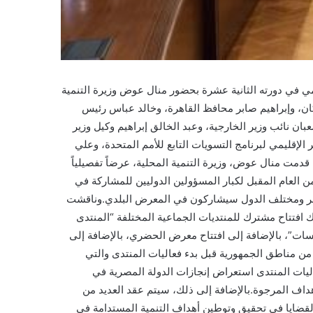
مي في دورته الثانية عشرة بحضور منال عوض وزيرة التنمية
ان، وإبراهيم صابر محافظ القاهرة، وخالد عباس رئيس
 نائب وزير الخارجية، وعبد الخالق إبراهيم وكيل وزير
ير الإقليمي لبرنامج التسويات التابع للأمم المتحدة، وعلي
 قدمت منال عوض، وزيرة التنمية المحلية، عرضاً تفصيلياً
فة الدورة الثانية عشرة للمنتدى الحضري العالمي المقرر عقدها في القاهرة في الفترة من 4 إلى 8 نوفمبر من العام المقبل لكبار المسؤولين الدوليين للمشاركة في
اركة في فعاليات المنتدى التي تشمل أكثر من 530 فعالية، مضيفا أن نحو 170 عارضا من مصر ومختلف الدول سيشاركون في المعرض البلدي.وناقشت
 افتتاح مشترك للمنتديات الجماعية المختلفة “المنتدى
سات”، بالإضافة إلى افتتاح معرض الحضري، بالإضافة إلى
 من مناطق الجمهورية قبل بدء فعاليات المنتدى والتي
ليات المنتدى استعراض إنجازات الدولة المصرية في
أهداف المرجوة.بالإضافة إلى ذلك، سيتم عقد العديد من
القضايا في تحقيق وتوطين أهداف التنمية المستدامة في