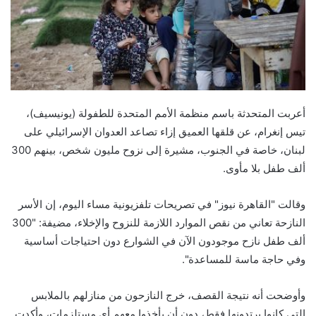
أعربت المتحدثة باسم منظمة الأمم المتحدة للطفولة (يونيسيف)،
تيس إنغرام، عن قلقها العميق إزاء تصاعد العدوان الإسرائيلي على
لبنان، خاصة في الجنوب، مشيرة إلى نزوح مليون شخص، بينهم 300
ألف طفل بلا مأوى.
وقالت "القاهرة نيوز" في تصريحات تلفزيونية مساء اليوم، إن الأسر
النازحة تعاني من نقص الموارد اللازمة للنزوح والإخلاء، مضيفة: "300
ألف طفل نازح موجودون الآن في الشوارع دون احتياجات أساسية
وفي حاجة ماسة للمساعدة".
وأوضحت أنه نتيجة القصف، خرج النازحون من منازلهم بالملابس
التي كانوا يرتدونها فقط، دون أن يأخذوا معهم أي مستلزمات، وأكدت