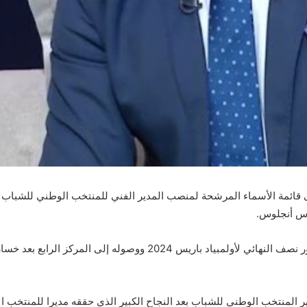
وقاد ميكالي المنتخب الأولمبي إلى نجاح تاريخي ببلوغه الدور نصف النهائي
نتخب الوطني للشباب بعد النجاح الكبير الذي حققه مديرا للمنتخب الأول