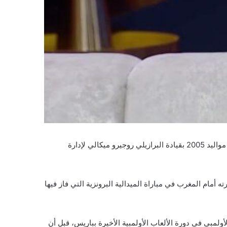
أضيف إسلام الشاطر، نجم الأهلي والإسماعيلي السابق، إلى قائمة الأسماء المرشحة لمنصب المدير الفني للمنتخب الوطني للشباب مواليد 2005 بقيادة البرازيلي روجيرو ميكالي لإدارة
 لأولمبياد باريس 2024 ووصوله إلى المركز الرابع بعد خسارته أمام المغرب في مباراة الميدالية البرونزية التي فاز فيها
مبي في دورة الألعاب الأولمبية الأخيرة بباريس، قبل أن