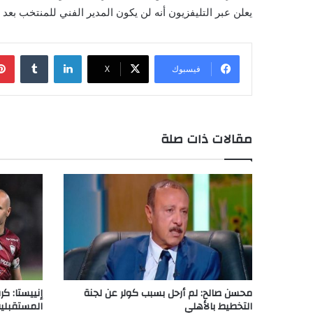
يعلن عبر التليفزيون أنه لن يكون المدير الفني للمنتخب بعد
لينكدإن
فيسبوك
X
مقالات ذات صلة
محسن صالح: لم أرحل بسبب كولر عن لجنة
إنييستا: ك
التخطيط بالأهلي
المستقبلي