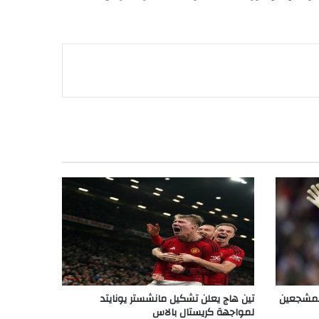
المشجعين
تين هاج يعلن تشكيل مانشستر يونايتد
لمواجهة كريستال بالاس