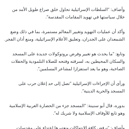
وأضاف: “السلطات الإسرائيلية تحاول خلق صراع طويل الأمد من
خلال سياستها في تهويد المقامات المقدسة”.
وأكد أن عمليات التهويد وتغيير المعالم مستمرة، بما في ذلك وضع
الشمعدان على الجدران، وتعليق الأعلام الإسرائيلية، ومنع أذان الفجر.
وتابع: “ما يحدث هو تغيير وفرض بروتوكولات جديدة على المسجد
والسكان المحيطين به، لسرقته وفتحه للصلاة التلمودية والحفلات
الصاخبة، وهو ما يعد استفزازا لمشاعر المسلمين”.
ورأى أن الإجراءات الإسرائيلية “تصل إلى حد إعلان حرب على
المسجد والحرية الدينية”.
بدوره، قال أبو سنينة: “المسجد جزء من الحضارة العربية الإسلامية
وهو تابع للأوقاف الإسلامية ولا شريك له”.
وأضاف: “نرفض كافة الانتهاكات ونعتبرها اعتداء على مقدسات