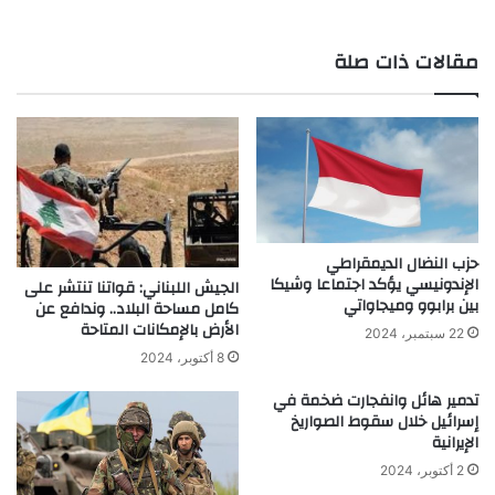
مقالات ذات صلة
حزب النضال الديمقراطي
الإندونيسي يؤكد اجتماعا وشيكا
الجيش اللبناني: قواتنا تنتشر على
بين برابوو وميجاواتي
كامل مساحة البلاد.. وندافع عن
الأرض بالإمكانات المتاحة
22 سبتمبر، 2024
8 أكتوبر، 2024
تدمير هائل وانفجارت ضخمة في
إسرائيل خلال سقوط الصواريخ
الإيرانية
2 أكتوبر، 2024