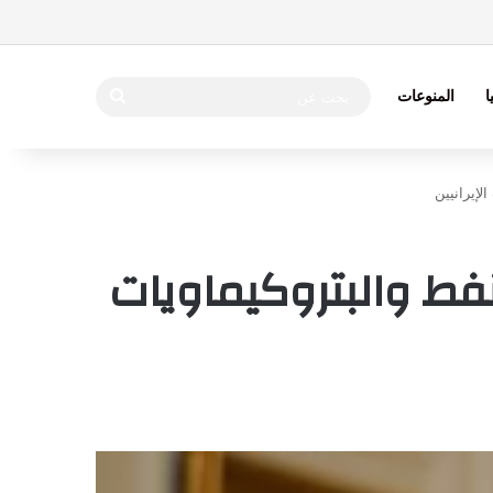
بحث
ا
المنوعات
عن
إيرانيين
ط والبتروكيماويات