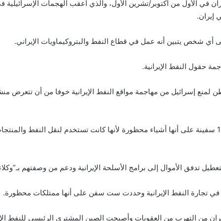
ان في الأول من أكتوبر/تشرين الأول، والذي أعقب الهجمات الإسرائيلية 
 إيران.
ى أي شخص يتبين أنه عمل في قطاع النفط والبتروكيماويات الإيراني.
مة حقول النفط الإيرانية.
لمنع إسرائيل من مهاجمة مواقع النفط الإيرانية خوفا من أن تتعرض منشآته
وقال بيان وزارة المالية إن الوزارة صنفت أيضًا 16 شركة و17 سفينة على أنها أشياء محظورة لأنها كانت تستخ
طيل تدفق الأموال إلى برامج الأسلحة الإيرانية ودعم من وصفتهم بـ”وكلاء
ي تجارة النفط الإيرانية وحددت ست سفن على أنها ممتلكات محظورة.
يران من التهرب من العقوبات وأصبحت الصين المشتري الرئيسي للنفط الإي