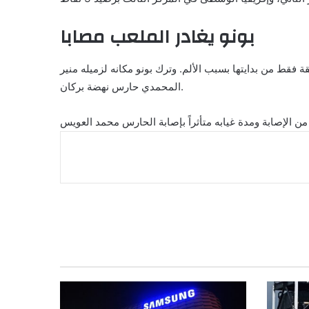
بونو يغادر الملعب مصابا
ونو، حارس مرمى المنتخب المغربي ونادي الهلال السعودي، مباراة أسود الأطلس أمام أفريقيا الوسطى بعد 30 دقيقة فقط من بدايتها بسبب الألم. وترك بونو مكانه لزميله منير
المحمدي حارس نهضة بركان.