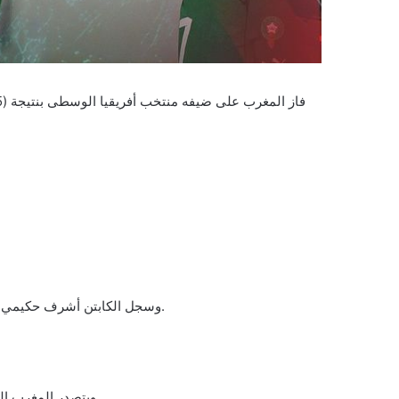
وسجل الكابتن أشرف حكيمي الهدف الثالث في الدقيقة 45 قبل أن يسجل أوناحي الهدف الرابع لأسود الأطلس في الدقيقة 45+2 وهو الهدف الثاني له في المباراة.
ويتصدر المغرب المجموعة الثانية برصيد 9 نقاط، بفارق 5 نقاط خلف الجابون صاحبة المركز الثاني، وإفريقيا الوسطى في المركز الثالث برصيد 3 نقاط.