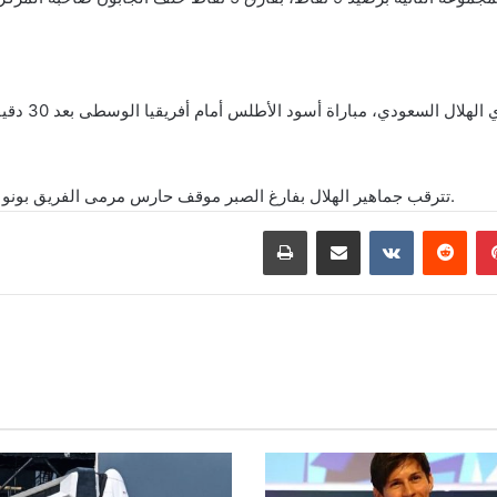
غادر ياسين ب
تترقب جماهير الهلال بفارغ الصبر موقف حارس مرمى الفريق بونو من الإصابة ومدة غيابه متأثراً بإصابة الحارس محمد العويس.
بينتيريست
مشاركة عبر البريد
طباعة