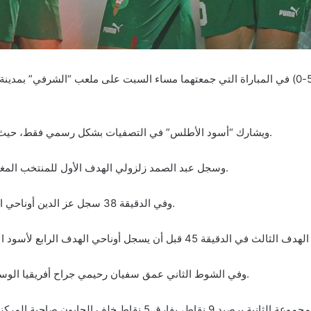
فاز المغرب على ضيفه منتخب أفريقيا الوسطى بنتيجة (5-0) في المباراة التي جمعتهما مساء السبت
ويشارك “أسود الأطلس” في التصفيات بشكل رسمي فقط، حيث ضمن الفريق، بصفته مستضيف البطولة، تأهله للمنافسات.
وسجل عبد الصمد زلزولي الهدف الأول للمنتخب المغربي في الدقيقة 18 مستغلا كرة ردها حارس مرمى الضيوف.
وفي الدقيقة 38 سجل عز الدين أوناحي الهدف الثاني بأعجوبة بتسديدة رائعة من حدود منطقة الجزاء.
وفي الشوط الثاني عمق سفيان رحيمي جراح أفريقيا الوسطى بتسجيله الهدف الخامس من ركلة جزاء في الدقيقة 70.