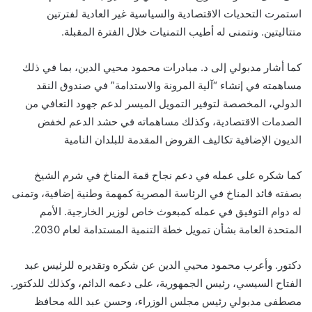
استمرت التحديات الاقتصادية والسياسية غير العادية لفترتين
متتاليتين. ونتمنى له أطيب التمنيات خلال الفترة المقبلة.
كما أشار مدبولي إلى د. مبادرات محمود محيي الدين، بما في ذلك
مساهمته في إنشاء “آلية المرونة والاستدامة” في صندوق النقد
الدولي، المخصصة لتوفير التمويل الميسر لدعم جهود التعافي من
الصدمات الاقتصادية، وكذلك مساهماته في حشد الدعم لخفض
الديون الإضافية تكاليف القروض المقدمة للبلدان النامية
كما شكره على عمله في دعم نجاح قمة المناخ في شرم الشيخ
بصفته قائد المناخ في الرئاسة المصرية كمهمة وطنية إضافية، وتمنى
له دوام التوفيق في عمله كمبعوث خاص لوزير الخارجية. الأمم
المتحدة العامة بشأن تمويل خطة التنمية المستدامة لعام 2030.
دكتور. وأعرب محمود محيي الدين عن شكره وتقديره للرئيس عبد
الفتاح السيسي، رئيس الجمهورية، على دعمه الدائم، وكذلك للدكتور.
مصطفى مدبولي رئيس مجلس الوزراء، وحسن عبد الله محافظ