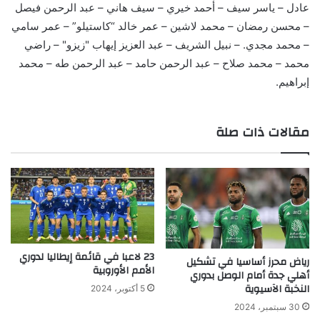
عادل – ياسر سيف – أحمد خيري – سيف هاني – عبد الرحمن فيصل
– محسن رمضان – محمد لاشين – عمر خالد “كاستيلو” – عمر سامي
– محمد مجدي. – نبيل الشريف – عبد العزيز إيهاب "زيزو" – راضي
محمد – محمد صلاح – عبد الرحمن حامد – عبد الرحمن طه – محمد
إبراهيم.
مقالات ذات صلة
23 لاعبا في قائمة إيطاليا لدوري
رياض محرز أساسيا في تشكيل
الأمم الأوروبية
أهلي جدة أمام الوصل بدوري
النخبة الآسيوية
5 أكتوبر، 2024
30 سبتمبر، 2024