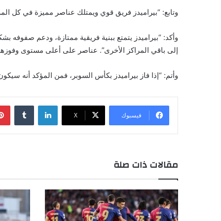
وتابع: “بيراميدز فريق قوي ويمتلك عناصر مميزة في كل المر
وأكد: “بيراميدز يتمتع ببنية فريقية ممتازة، ودعم صفوفه ب
إلى باقي المراكز الأخرى”. عناصر على أعلى مستوى وفوزهم 
وأتم: “إذا فاز بيراميدز بكأس السوبر، فمن المؤكد أنه سيكون
لينكدإن
فيسبوك
X
مقالات ذات صلة