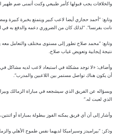
والخلافات يجب قبولها كأمر طبيعي وكنت أتمنى ضم ظهير ال
وتابع: “أحمد حجازي أيضا لاعب كبير ويتمتع بخبرة كبيرة و
نانت بفرنسا”. “لذلك كان من الضروري دعمه والدفع به في ال
وتابع: “محمد صلاح تطور إلى مستوى مختلف والتعامل معه يجب
نتيجة إيجابية وتعويض غياب صلاح.
وأضاف: «لا توجد مشكلة في استبعاد لاعب لديه مشاكل في ا
أن يكون هناك تواصل مستمر بين اللاعبين والمدرب”.
وبسؤاله عن الفريق الذي سيشجعه في مباراة الزمالك وبيراميد
الذي لعبت له.”
وأشار إلى أن أي فريق يمكنه الفوز ببطولة بمباراة أو اثنتين،
وذكر: “بيراميدز وسيراميكا لديهما نفس طموح الأهلي والزمال