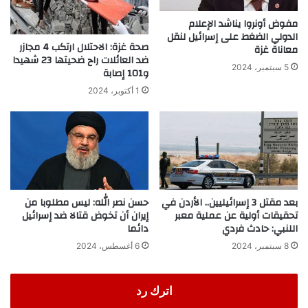
مفوض أونروا يناشد الإعلام
الدولي الضغط على إسرائيل لنقل
صحة غزة: الاحتلال ارتكب 4 مجازر
معاناة غزة
ضد العائلات راح ضحيتها 23 شهيدا
5 سبتمبر، 2024
و101 إصابة
1 أكتوبر، 2024
بعد مقتل 3 إسرائيليين.. الأردن في
حسن نصر الله: ليس مطلوبا من
تحقيقات أولية عن عملية معبر
إيران أن تخوض قتالا ضد إسرائيل
اللنبي: حادث فردي
دائما
8 سبتمبر، 2024
6 أغسطس، 2024
اترك رد