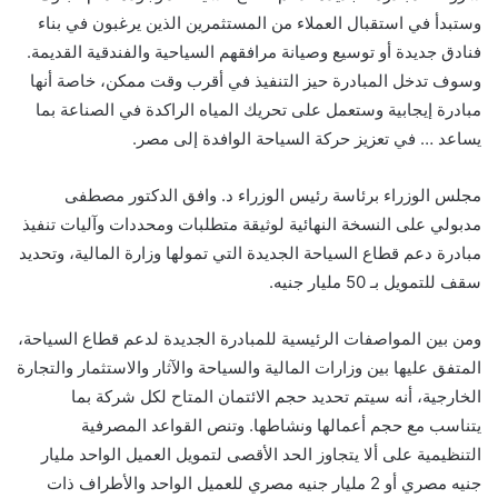
وستبدأ في استقبال العملاء من المستثمرين الذين يرغبون في بناء
فنادق جديدة أو توسيع وصيانة مرافقهم السياحية والفندقية القديمة.
وسوف تدخل المبادرة حيز التنفيذ في أقرب وقت ممكن، خاصة أنها
مبادرة إيجابية وستعمل على تحريك المياه الراكدة في الصناعة بما
يساعد … في تعزيز حركة السياحة الوافدة إلى مصر.
مجلس الوزراء برئاسة رئيس الوزراء د. وافق الدكتور مصطفى
مدبولي على النسخة النهائية لوثيقة متطلبات ومحددات وآليات تنفيذ
مبادرة دعم قطاع السياحة الجديدة التي تمولها وزارة المالية، وتحديد
سقف للتمويل بـ 50 مليار جنيه.
ومن بين المواصفات الرئيسية للمبادرة الجديدة لدعم قطاع السياحة،
المتفق عليها بين وزارات المالية والسياحة والآثار والاستثمار والتجارة
الخارجية، أنه سيتم تحديد حجم الائتمان المتاح لكل شركة بما
يتناسب مع حجم أعمالها ونشاطها. وتنص القواعد المصرفية
التنظيمية على ألا يتجاوز الحد الأقصى لتمويل العميل الواحد مليار
جنيه مصري أو 2 مليار جنيه مصري للعميل الواحد والأطراف ذات