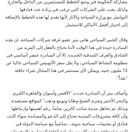
مشاركة الحكومة في وضع الخطط للمستثمرين من الداخل والخارج.
ولذلك يجب على الشركات التي ترغب في زيادة عدد فنادقها
التواصل مع وزارة السياحة والآثار لأنها تقدم لها هذه الخطط بالإضافة
إلى اختيار أفضل الأماكن للاستثمار.
وقال الخبير السياحي هاني بيتر عضو غرفة شركات السياحة، إن هذه
المبادرة جيدة في هذا الوقت لأننا نحتاج بالفعل إلى المزيد من
الفنادق والغرف الفندقية الجديدة. إلا أن المبادرة عنصر أساسي في
منظومة النشاط السياحي، ولا يقل سعر الأتوبيس السياحي حاليا عن
13 مليون جنيه. ويمكن لأي مستثمر في هذا المجال شراء حافلة
“نقداً”.
وأضاف بيتر أن المبادرة حددت “الأقصر وأسوان والقاهرة الكبرى
والبحر الأحمر وشرم الشيخ وطابا ونويبع ودهب” كمواقع مستفيدة.
وبذلك تم تجاهل مدينة سانت كاترين تماماً، رغم أهميتها وارتباطها
وأن كافة مشروعات المدينة تحتاج إلى الدعم والمساندة سواء كانت
فنادق أو مخيمات سياحية بدوية… تماشياً مع سياسة الدولة في
التنمية لمنطقة سانت كاترينن ولزيادة كفاءة المشاريع والمخيمات