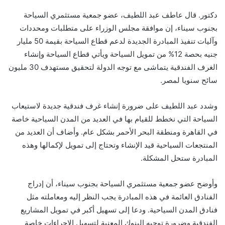
دكتور. قال عاطف عبد اللطيف، عضو جمعية مستثمري السياحة
بجنوب سيناء، إن موافقة مجلس الوزراء على متطلبات ومحددات
وآليات تنفيذ المبادرة الجديدة لدعم قطاع السياحة بقيمة 50 مليار
جنيه بحصة 12% من تمويل السياحة ويأتي قطاع السياحة وإنشاء
الغرف الفندقية يتماشى مع توجه الدولة لتحقيق مستهدف 30 مليون
سائح سنويا لمصر.
وشدد عبد اللطيف على ضرورة إنشاء غرف فندقية جديدة لاستيعاب
السياحة التي نخطط للقيام بها في العديد من المدن السياحية خاصة
في القاهرة ومنطقة البحر الأحمر بشكل عام. وأضاف أن العديد من
المنتجعات السياحية قيد الإنشاء وتحتاج إلى تمويل لإكمالها وهذه
المبادرة ستحل المشكلة.
وأوضح عضو جمعية مستثمري السياحة بجنوب سيناء، أن إدراج
الفنادق العائمة في هذه المبادرة يجب النظر إليه ومعاملته مثل
فنادق المدن السياحية. ودعا إلى تسهيل أكبر في تمويل المشاريع
الفندقية وضرورة توجيه البنوك المعنية لتسهيل الإجراءات خاصة