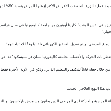
ووجدت الدراسة، ا
فيزه في نفس الوقت”. كارينا أوهيرن من جامعة كاليفورنيا في سان فرانسي
هاز.”
غ المرضى، ويتم تعديل التحفيز الكهربائي تلقائيًا وفقًا لاحتياجاتهم”.
 اضطرابات الحركة والأعصاب بجامعة كاليفورنيا بسان فرانسيسكو: “هذا هو
وأضاف ستار: “هناك اهتمام كبير بتحسين العلاج بتقنية DBS من خلال جعله قابلاً للتكيف والتنظيم الذاتي، ول
نب هذا النهج العلاجي الجديد.
الة المزاجية والحركة لدى المرضى الذين يعانون من مرض باركنسون، وبالتال