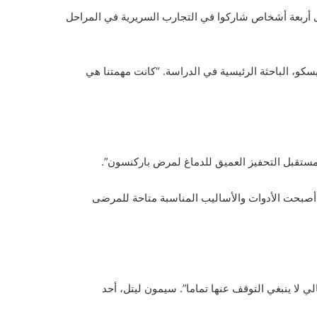
لتي نشرت في مجلة نيتشر البريطانية، أنه بعد عملية الزرع، انخفضت الأعراض الأكثر إزعاجا للمرض بنسبة 50% لدى أربعة أشخاص شاركوا في التجارب السريرية في المراحل
سكو، الباحثة الرئيسية في الدراسة. “كانت مهمتنا هي
 مستقبل التحفيز العميق للدماغ لمرض باركنسون”.
كن في الآونة الأخيرة فقط أصبحت الأدوات والأساليب المناسبة متاحة للمرضى
ي لا ينبغي التوقف عنها تماما”. سيمون ليتل، أحد