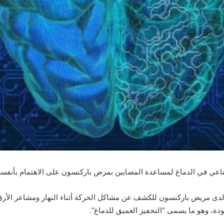
اعي في الدماغ لمساعدة المصابين بمرض باركنسون على الاهتمام بأنفسه
ى مريض باركنسون للكشف عن مشاكل الحركة أثناء النهار ومشاعر الأرق لي
دة، وهو ما يسمى “التحفيز العميق للدماغ”.