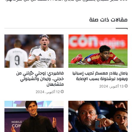
مقالات ذات صلة
يامال يغادر معسكر تدريب إسبانيا
فالفيردي: زوجتي حرّرتني من
ويعود لبرشلونة بسبب الإصابة
خجلي.. وزيدان وأنشيلوتي
متشابهان
13 أكتوبر، 2024
12 أكتوبر، 2024