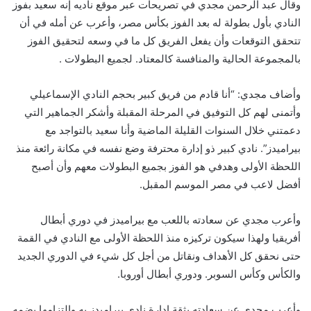
وقال عبد الرحمن مجدي في تصريحات عبر موقع ناديه إنه سعيد بفوز
النادي بأول بطولة له بعد الفوز بكأس مصر، وأعرب عن أمله في أن
تتحقق التوقعات وأن يفعل الفريق كل ما في وسعه لتحقيق الفوز
بالمجموعة الحالية والمنافسة كالمعتاد. لجميع البطولات .
وأضاف مجدي: “أنا قادم من فريق كبير بحجم النادي الإسماعيلي
وأتمنى لهم كل التوفيق في المرحلة المقبلة وأشكر الجماهير التي
دعمتني خلال السنوات القليلة الماضية وأنا سعيد بالتواجد مع
بيراميدز”. نادي كبير ذو إدارة محترفة وضع نفسه في مكانة رائعة منذ
اللحظة الأولى وهدفي هو الفوز بجميع البطولات معهم وأن أصبح
أفضل لاعب في مصر الموسم المقبل.
وأعرب مجدي عن سعادته باللعب مع بيراميدز في دوري أبطال
أفريقيا ولهذا سيكون تركيزه منذ اللحظة الأولى مع النادي في القمة
حتى نحقق كل الأهداف ونقاتل من أجل كل شيء في الدوري الجديد
والكأس وكأس السوبر. ودوري أبطال أوروبا.
وأعرب مجدي عن سعادته بثقة إدارة نادي بيراميدز به والتزامها بضمه