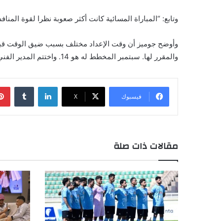
وتابع: “المباراة المسائية كانت أكثر صعوبة نظرا لقوة المن
والمقرر لها. سبتمبر المخطط له هو 14. واختتم المدير الفني تصريحاته قائلا: "الجهاز الفني تابع مباريات فريق الشرطة الكينية وهو منافس جيد ويمتلك مجموعة جيدة من اللاعبين".
لينكدإن
فيسبوك
X
مقالات ذات صلة