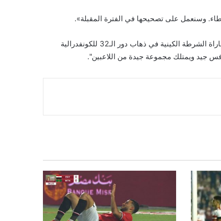
أخطاء. وسنعمل على تصحيحها في الفترة المقبلة».
وأوضح جوميز أن وقت الإعداد مختلف بسبب ضيق الوقت قبل المباريات الرسمية، مؤكدا أن الفريق لا يزال أمامه أسبوع للاستعداد لمباراة الشرطة الكينية في ذهاب دور الـ32 للكونفدرالية