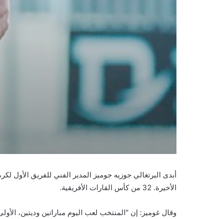
أبدى البرتغالي جوزيه جوميز المدير الفني للفريق الأول لك
الأخيرة. 32 من كأس القارات الأفريقية.
وقال غوميز: إن "المنتخب لعب اليوم مباراتين وديتين، الأولى