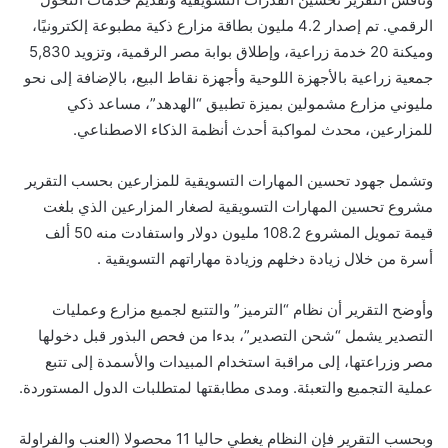
الرقمي. تم إصدار 4.2 مليون بطاقة مزارع ذكية مطبوعة إلكترونيًا،
وميكنة 20 خدمة زراعية، وإطلاق بوابة مصر الرقمية، وتزويد 5,830
جمعية زراعية بالأجهزة اللوحية وأجهزة نقاط البيع، بالإضافة إلى نحو
مليوني مزارع مشمولين بميزة تطبيق “الهدهد”، مساعد ذكي
للمزارعين، محدث لمواكبة أحدث أنظمة الذكاء الاصطناعي.
وتشمل جهود تحسين المهارات التسويقية للمزارعين بحسب التقرير
مشروع تحسين المهارات التسويقية لصغار المزارعين الذي بلغت
قيمة تمويل المشروع 108.2 مليون دولار واستفادت منه 50 ألف
أسرة من خلال زيادة دخلهم وزيادة مهاراتهم التسويقية .
وأوضح التقرير أن نظام “الترميز” والتتبع لجميع مزارع وعمليات
التصدير يشمل “شحن التصدير”، بدءا من فحص البذور قبل دخولها
مصر وزراعتها، إلى مراقبة استخدام المبيدات والأسمدة إلى تتبع
عملية التجميع والتعبئة. ومدى مطابقتها لمتطلبات الدول المستوردة.
وبحسب التقرير فإن النظام يغطي حاليا 11 محصولا (العنب والفراولة