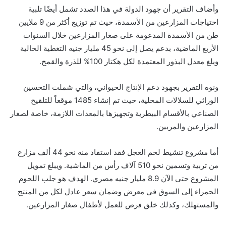
وأضاف التقرير أن جهود الدولة في هذا الصدد تشمل أيضًا تلبية
احتياجات المزارعين من الأسمدة، حيث تم توزيع أكثر من 9 ملايين
طن من الأسمدة المدعومة على صغار المزارعين خلال السنوات
الأربع الماضية، بدعم يصل إلى نحو 45 مليار جنيه التغطية الحالية
وبلغ معدل البذور المعتمدة لكل هكتار 100% للذرة والقمح.
ونوه التقرير بجهود دعم الإنتاج الحيواني، والتي شملت التحسين
الوراثي للسلالات المحلية، حيث تم إنشاء 1485 موقعاً للتلقيح
الصناعي بالأقسام البيطرية وتجهيزها بالمعدات اللازمة، خاصة لصغار
المزارعين والمربين.
أما مشروع تنشيط لحم العجل فقد استفاد منه نحو 44 ألف مزارع
من تربية وتسمين نحو 510 آلاف رأس من الماشية. ويبلغ تمويل
المشروع حتى الآن 8.9 مليار جنيه مصري. الهدف هو جلب اللحوم
الحمراء إلى السوق في معرض وضمان سعر عادل لكل من المنتج
والمستهلك، وكذلك خلق فرص للعمل لأطفال صغار المزارعين.