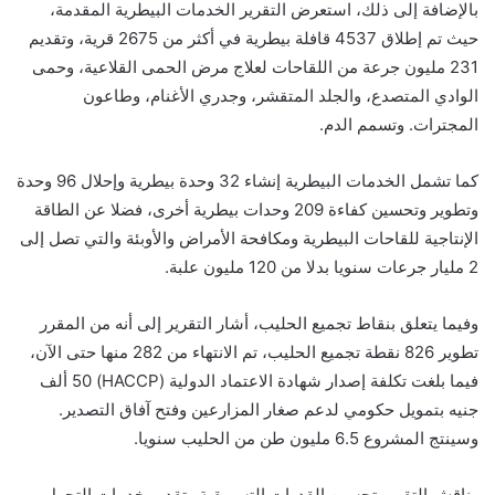
بالإضافة إلى ذلك، استعرض التقرير الخدمات البيطرية المقدمة،
حيث تم إطلاق 4537 قافلة بيطرية في أكثر من 2675 قرية، وتقديم
231 مليون جرعة من اللقاحات لعلاج مرض الحمى القلاعية، وحمى
الوادي المتصدع، والجلد المتقشر، وجدري الأغنام، وطاعون
المجترات. وتسمم الدم.
كما تشمل الخدمات البيطرية إنشاء 32 وحدة بيطرية وإحلال 96 وحدة
وتطوير وتحسين كفاءة 209 وحدات بيطرية أخرى، فضلا عن الطاقة
الإنتاجية للقاحات البيطرية ومكافحة الأمراض والأوبئة والتي تصل إلى
2 مليار جرعات سنويا بدلا من 120 مليون علبة.
وفيما يتعلق بنقاط تجميع الحليب، أشار التقرير إلى أنه من المقرر
تطوير 826 نقطة تجميع الحليب، تم الانتهاء من 282 منها حتى الآن،
فيما بلغت تكلفة إصدار شهادة الاعتماد الدولية (HACCP) 50 ألف
جنيه بتمويل حكومي لدعم صغار المزارعين وفتح آفاق التصدير.
وسينتج المشروع 6.5 مليون طن من الحليب سنويا.
وناقش التقرير تحسين القدرات التسويقية وتقديم خدمات التحول