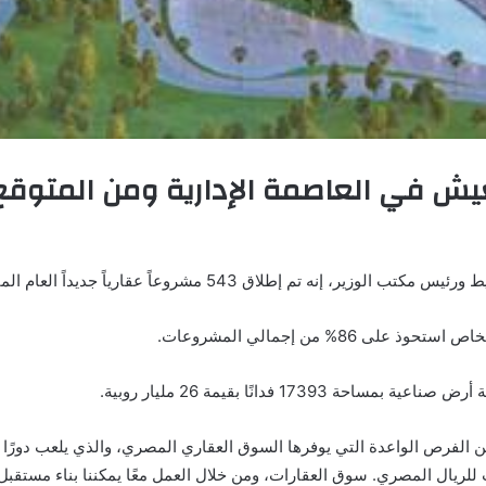
 هناك 1000 أسرة تعيش في العاصمة الإدارية ومن 
عاً عقارياً جديداً العام الماضي بإنفاق أولي 363 مليون دولار.
الفرص الواعدة التي يوفرها السوق العقاري المصري، والذي يلعب دورًا 
يات للريال المصري. سوق العقارات، ومن خلال العمل معًا يمكننا بناء مستق