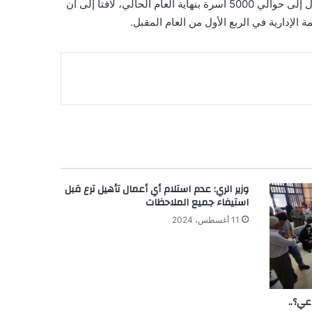
وأضاف في كلمته خلال مؤتمر سيتي سكيب مصر 2024، أن هناك حوالي 1000 أسرة تعيش في العاصمة الإدارية، ومن المتوقع الوصول إلى حوالي 5000 أسرة بنهاية العام الحالي، لافتاً إلى أن
وزير الري: عدم استلام أي أعمال تأهيل ترع قبل
استيفاء جميع الملاحظات
11 أغسطس، 2024
ي؟..