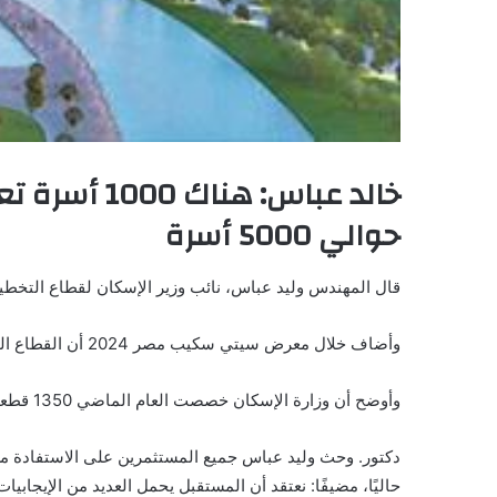
خالد عباس:
حوالي 5000 أسرة
قال المهندس وليد عباس، نائب وزير الإسكان لقطاع التخطيط ورئيس مكتب الوزير، إنه تم إطلاق 543 مشرو
وأضاف خلال معرض سيتي سكيب مصر 2024 أن القطاع الخاص استحوذ على 86% من إجمالي المشروعات.
وأوضح أن وزارة الإسكان خصصت العام الماضي 1350 قطعة أرض صناعية بمساحة 17393 فدانًا بقيمة 26 مليار روبية.
دكتور. وحث وليد عباس جميع المستثمرين على الاستفادة من 
حاليًا، مضيفًا: نعتقد أن المستقبل يحمل العديد من الإيجاب