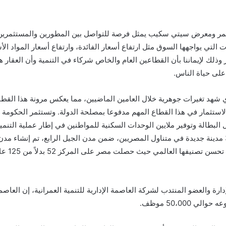
مر ومعرض سيتي سكيب يمثل فرصة للتواصل بين المطورين والمستثمرين وص
 التي يواجهها السوق مثل ارتفاع أسعار الفائدة، وارتفاع أسعار المواد ا
وذلك لإيماننا بأن القطاعين العام والخاص شركاء في التنمية وأن العقار 
على حياة الناس.
د تغيرات جوهرية خلال العامين الماضيين، مما يعكس مرونة هذا القطاع و
دة الاستثمار في هذا القطاع المهم مدفوعا بمصلحة الدولة. وتستثمر الحكوم
لبطالة وتوفير ملايين الوحدات السكنية للمواطنين في إطار عملية التنمي
وأضاف الرئيس عبد الفتاح، في مقدمة هذه المشروعات 38 مدينة جديدة في متناول المصريين، ضمن مدن الجيل 
 والعضو المنتدب لشركة العاصمة الإدارية للتنمية العمرانية، إن العاصم
50،000 موظف.