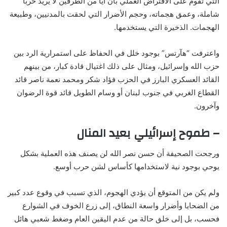
التي تقوم على الافتراض العملي بأن أيا من الطرفين لا يريد حربا
شاملة، وعمق هجماته، وحجم الأضرار التي لحقت بالمدنيين، وطبيعة
الهجمات. الذخيرة التي يستخدمها.
واعترفت “هآرتس” بوجود خلل في الحفاظ على استمرارية الرد بين
حزب الله وإسرائيل، ومثال على ذلك اغتيال قادة كبار، من بينهم
القائد العسكري البارز في الحزب فؤاد شكر ومحمد نعمة ناصر قائد
القطاع الغربي في جنوب لبنان أو وسام الطويل قائد قوة الرضوان
وآخرون.
– طموح إسرائيلي بعيد المنال
ورجحت الصحيفة أن حسن نصر الله لن يصنف هذه العملية بشكل
يوحي بوجود نية لاستخدامها كأساس لشن حرب أوسع.
ولم يكن من المتوقع أن يؤدي الهجوم، الذي تسبب في وقوع عدد كبير
من الضحايا وأضرار واسعة النطاق، إلى زرع الخوف في الشوارع
فحسب، بل إلى خلق حالة من عدم اليقين العام وضغط شعبي هائل