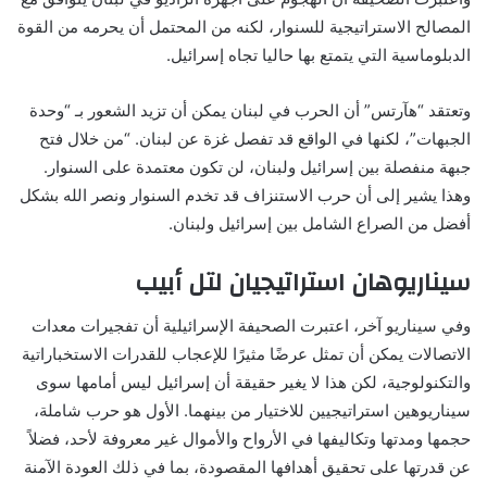
المصالح الاستراتيجية للسنوار، لكنه من المحتمل أن يحرمه من القوة
الدبلوماسية التي يتمتع بها حاليا تجاه إسرائيل.
وتعتقد “هآرتس” أن الحرب في لبنان يمكن أن تزيد الشعور بـ “وحدة
الجبهات”، لكنها في الواقع قد تفصل غزة عن لبنان. “من خلال فتح
جبهة منفصلة بين إسرائيل ولبنان، لن تكون معتمدة على السنوار.
وهذا يشير إلى أن حرب الاستنزاف قد تخدم السنوار ونصر الله بشكل
أفضل من الصراع الشامل بين إسرائيل ولبنان.
سيناريوهان استراتيجيان لتل أبيب
وفي سيناريو آخر، اعتبرت الصحيفة الإسرائيلية أن تفجيرات معدات
الاتصالات يمكن أن تمثل عرضًا مثيرًا للإعجاب للقدرات الاستخباراتية
والتكنولوجية، لكن هذا لا يغير حقيقة أن إسرائيل ليس أمامها سوى
سيناريوهين استراتيجيين للاختيار من بينهما. الأول هو حرب شاملة،
حجمها ومدتها وتكاليفها في الأرواح والأموال غير معروفة لأحد، فضلاً
عن قدرتها على تحقيق أهدافها المقصودة، بما في ذلك العودة الآمنة