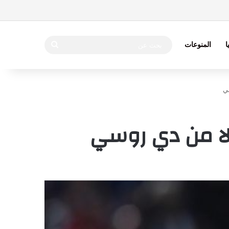
بحث
ا
المنوعات
عن
سي
بدلا من دي روسي