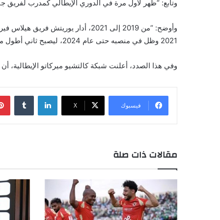
وتابع: “ظهر لأول مرة في الدوري الإيطالي كمدرب لفريق جنوى في موسم 2016-2017، بعد الموسم السابق تمكن من إدخال كروتوني إلى الدرجة ال
وأوضح: “من 2019 إلى 2021، أدار يو
2021 وظل في منصبه حتى عام 2024، ليصبح ثاني أطول مدرب بقاء في صفوف فريق تورينو خلال هذه الفترة “آخر 20 عاما”.
وفي هذا الصدد، أعلنت شبكة كالتشيو ميركاتو الإيطالية، أ
لينكدإن
فيسبوك
X
مقالات ذات صلة