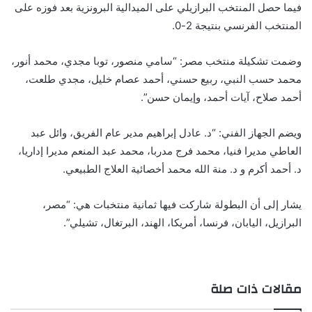
فيما حصل المنتخب البرازيلي على الميدالية البرونزية بعد فوزه على
المنتخب الفرنسي بنتيجة 2-0.
وضمت تشكيلة منتخب مصر: “سامي منصور، توبا مجدي، محمد أنور،
محمد حسب النبي، ربيع حسني، أحمد عصام خليل، مجدي طلعت،
أحمد صلاح، آيات أحمد، وإيمان حسن”.
ويضم الجهاز الفني: “د. عادل إبراهيم مدير عام الفريق، وائل عبد
العاطي مديرا فنيا، محمد فرج مدربا، محمد عبد المنعم مديرا إداريا،
د. أحمد أكرم و د. منة الله محمد أخصائية العلاج الطبيعي.
يشار إلى أن البطولة شاركت فيها ثمانية منتخبات هي: “مصر،
البرازيل، اليابان، فرنسا، أمريكا، الهند، البرتغال، تشيلي”.
مقالات ذات صلة