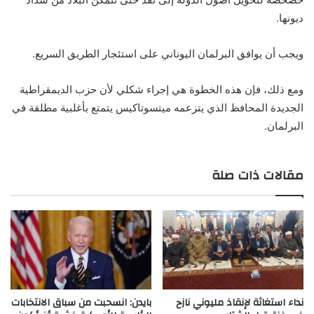
ديونها.
ويجب أن يوافق البرلمان اليوناني على استئجار الطريق السريع.
ومع ذلك، فإن هذه الخطوة هي إجراء شكلي لأن حزب الديمقراطية
الجديدة المحافظ الذي يتزعمه ميتسوتاكيس يتمتع بأغلبية مطلقة في
البرلمان.
مقالات ذات صلة
نداء استغاثة لإنقاذ مليوني نازح
بايدن: انسحبت من سباق الانتخابات