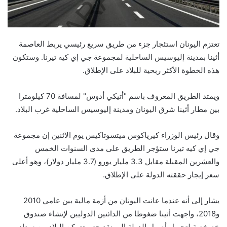
تعتزم اليونان استئجار جزء من طريق سريع رئيسي يربط العاصمة
أثينا بمدينة إليوسيس الساحلية لمجموعة جي إي كيه تيرنا. وستكون
هذه الخطوة الأكثر ربحية للبلاد على الإطلاق.
ويمتد الطريق المعروف باسم "أتيكي أدوس" لمسافة 70 كيلومترا
بين مطار أثينا شرق اليونان ومدينة إليوسيس الساحلية غرب البلاد.
وقال رئيس الوزراء كيرياكوس ميتسوتاكيس يوم الاثنين إن مجموعة
جي إي كيه تيرنا ستؤجر الطريق على مدى السنوات الخمس
والعشرين المقبلة مقابل 3.3 مليار يورو (3.7 مليار دولار)، وهو أعلى
سعر إيجار حققته الدولة على الإطلاق.
يشار إلى أنه عندما عانت اليونان من أزمة مالية بين عامي 2010
و2018، واجهت أثينا ضغوطا من الدائنين الدوليين لإنشاء صندوق
خصخصة لتحويل أصول الدولة إلى نقد حتى تتمكن البلاد من سداد