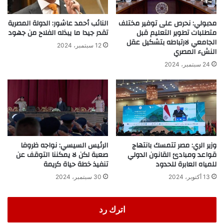
مدبولي: نحرص على توفير مختلف
النائب أحمد عاشور: الدولة المصرية
متطلبات تطوير التعليم قبل
تقدر جيدا ما يبذله الفلاح من جهود
الجامعي لارتباطه بتشكيل عقل
12 سبتمبر، 2024
النشء المصري
24 سبتمبر، 2024
وزير الري: مصر تتمسك بانتهاج
الرئيس السيسي: نواجه ظروفا
قواعد ومبادئ القانون الدولي
صعبة لكن لا يمكننا التوقف عن
للمياه العابرة للحدود
تنفيذ خطة حياة كريمة
13 أكتوبر، 2024
30 سبتمبر، 2024
اترك رد