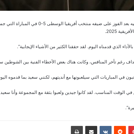
أثنى مدرب المنتخب الأول المغربي وليد الركراكي ع
قية 2025.
أداء الذي قدمناه اليوم. لقد حققنا الكثير من الأشياء الإيجابية”.
 أهداف رغم تأخر المنافس، وكانت هناك بعض الأخطاء الفنية بين الشوطين
بون في المباريات التي سيلعبونها مع أنديتهم، لكنني سعيد بما قدموه اليوم
 الوقت المناسب. لقد كانوا جيدين ولعبوا بثقة مع المجموعة وأنا سعيد ب
رة”.
بينتيريست
مشاركة عبر البريد
طباعة