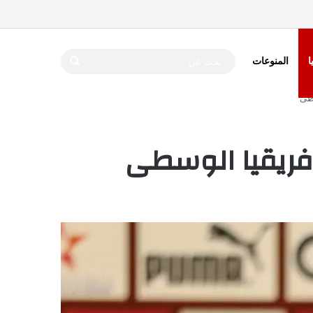
بحث
ا
المنوعات
عن
سطى
 إفريقيا الوسطى