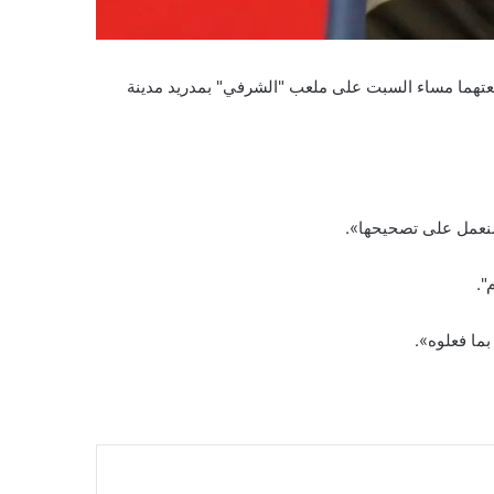
لى لاعبيه بعد الفوز على ضيفه منتخب أفريقيا الوسطى 5-0 في المباراة التي جمعتهما مساء السبت على ملعب "الشرفي" بمدريد مدينة
 سنعمل على تصحيحها».
".
ما فعلوه».